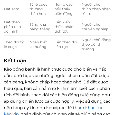
Tỷ lệ cược
Rủi ro cao
Người chơi
Đặt sớm
thường
nếu thấy
thích chấp nhận
thấp hơn
biến động
rủi ro
Đặt theo
Cần kiến
Tăng khả
Người chơi
phân tích
thức, phân
năng thắng
chuyên nghiệp
đội hình
tích tốt
Người chủ động
Theo dõi tỷ
Nhận biết
Cần theo dõi
theo dõi thị
lệ cược
xu hướng
liên tục
trường
Kết Luận
Kèo đồng banh là hình thức cược phổ biến và hấp
dẫn, phù hợp với những người chơi muốn đặt cược
cân bằng, không chấp hoặc chấp nhỏ. Để đặt cược
hiệu quả, bạn cần nắm rõ khái niệm, biết cách phân
tích đội hình, theo dõi các biến động tỷ lệ cũng như
áp dụng chiến lược cá cược hợp lý. Việc sử dụng các
nền tảng uy tín như keovip.ac để
tham khảo các
kèo vip
, nhận định của chuyên gia sẽ giúp nâng cao