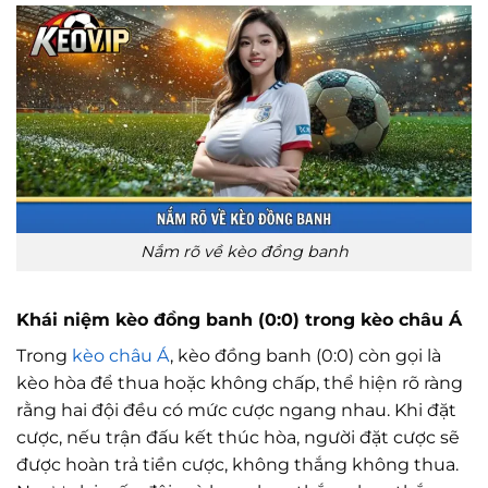
Nắm rõ về kèo đồng banh
Khái niệm kèo đồng banh (0:0) trong kèo châu Á
Trong
kèo châu Á
, kèo đồng banh (0:0) còn gọi là
kèo hòa để thua hoặc không chấp, thể hiện rõ ràng
rằng hai đội đều có mức cược ngang nhau. Khi đặt
cược, nếu trận đấu kết thúc hòa, người đặt cược sẽ
được hoàn trả tiền cược, không thắng không thua.