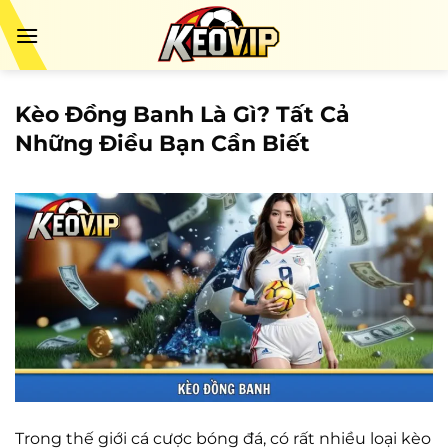
Bỏ
qua
nội
dung
Kèo Đồng Banh Là Gì? Tất Cả
Những Điều Bạn Cần Biết
Trong thế giới cá cược bóng đá, có rất nhiều loại kèo