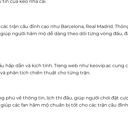
 tín của kèo nhà cái.
ác trận cầu đỉnh cao như Barcelona, Real Madrid. Thông 
g, giúp người hâm mộ dễ dàng theo dõi từng vòng đấu, đ
ấu hấp dẫn và kịch tính. Trang web như keovip.ac cung c
 và phân tích chiến thuật cho từng trận.
g phú về thông tin, lịch thi đấu, giúp người chơi đặt cư
giúp các fan hâm mộ chuẩn bị tốt cho các trận cầu đỉnh