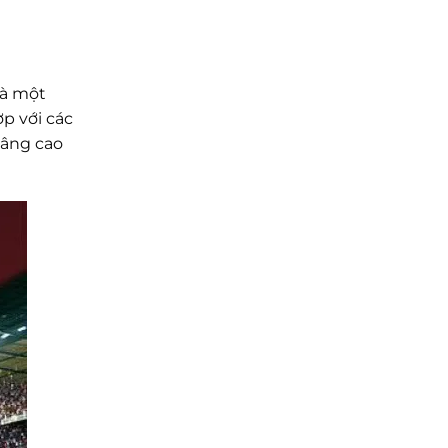
là một
ợp với các
nâng cao