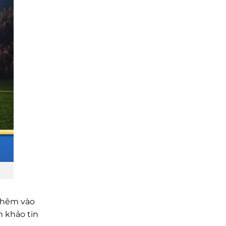
 Thêm vào
m khảo tin