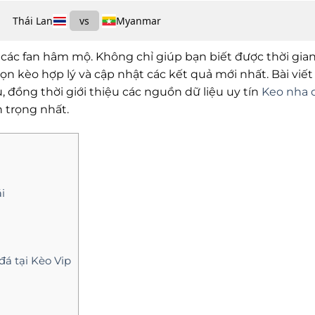
Thái Lan
vs
Myanmar
 các fan hâm mộ. Không chỉ giúp bạn biết được thời gian
ọn kèo hợp lý và cập nhật các kết quả mới nhất. Bài viết
u, đồng thời giới thiệu các nguồn dữ liệu uy tín
Keo nha c
 trọng nhất.
i
đá tại Kèo Vip