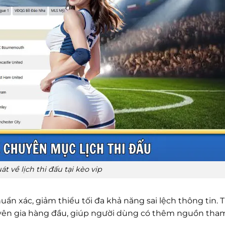
át về lịch thi đấu tại kèo vip
huẩn xác, giảm thiểu tối đa khả năng sai lệch thông tin.
huyên gia hàng đầu, giúp người dùng có thêm nguồn tha