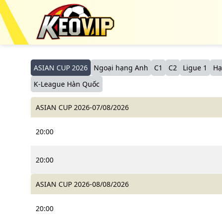
Bỏ
qua
nội
dung
ASIAN CUP 2026
Ngoại hạng Anh
C1
C2
Ligue 1
Hạ
K-League Hàn Quốc
ASIAN CUP 2026
-
07/08/2026
20:00
20:00
ASIAN CUP 2026
-
08/08/2026
20:00