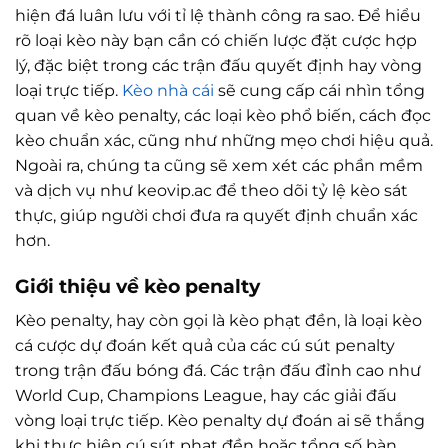
hiện đá luân lưu với tỉ lệ thành công ra sao. Để hiểu
rõ loại kèo này bạn cần có chiến lược đặt cược hợp
lý, đặc biệt trong các trận đấu quyết định hay vòng
loại trực tiếp.
Kèo nhà cái
sẽ cung cấp cái nhìn tổng
quan về kèo penalty, các loại kèo phổ biến, cách đọc
kèo chuẩn xác, cũng như những mẹo chơi hiệu quả.
Ngoài ra, chúng ta cũng sẽ xem xét các phần mềm
và dịch vụ như keovip.ac để theo dõi tỷ lệ kèo sát
thực, giúp người chơi đưa ra quyết định chuẩn xác
hơn.
Giới thiệu về kèo penalty
Kèo penalty, hay còn gọi là kèo phạt đền, là loại kèo
cá cược dự đoán kết quả của các cú sút penalty
trong trận đấu bóng đá. Các trận đấu đỉnh cao như
World Cup, Champions League, hay các giải đấu
vòng loại trực tiếp. Kèo penalty dự đoán ai sẽ thắng
khi thực hiện cú sút phạt đền hoặc tổng số bàn