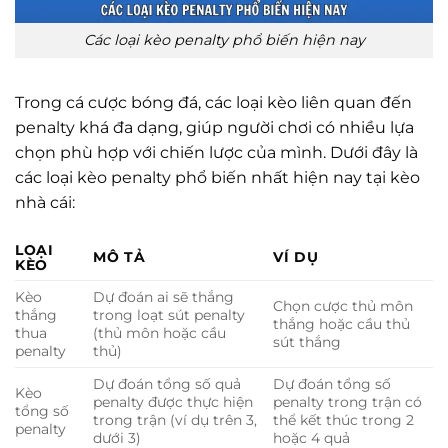
Các loại kèo penalty phổ biến hiện nay
Trong cá cược bóng đá, các loại kèo liên quan đến
penalty khá đa dạng, giúp người chơi có nhiều lựa
chọn phù hợp với chiến lược của mình. Dưới đây là
các loại kèo penalty phổ biến nhất hiện nay tại kèo
nhà cái:
LOẠI
MÔ TẢ
VÍ DỤ
KÈO
Kèo
Dự đoán ai sẽ thắng
Chọn cược thủ môn
thắng
trong loạt sút penalty
thắng hoặc cầu thủ
thua
(thủ môn hoặc cầu
sút thắng
penalty
thủ)
Dự đoán tổng số quả
Dự đoán tổng số
Kèo
penalty được thực hiện
penalty trong trận có
tổng số
trong trận (ví dụ trên 3,
thể kết thúc trong 2
penalty
dưới 3)
hoặc 4 quả