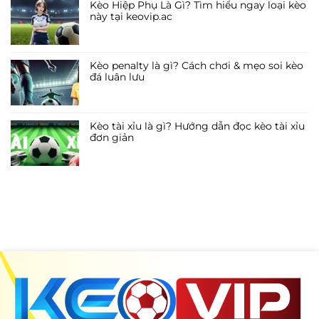
Kèo Hiệp Phụ Là Gì? Tìm hiểu ngay loại kèo
này tại keovip.ac
Kèo penalty là gì? Cách chơi & mẹo soi kèo
đá luân lưu
Kèo tài xỉu là gì? Hướng dẫn đọc kèo tài xỉu
đơn giản