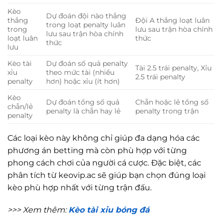
Kèo
Dự đoán đội nào thắng
thắng
Đội A thắng loạt luân
trong loạt penalty luân
trong
lưu sau trận hòa chính
lưu sau trận hòa chính
loạt luân
thức
thức
lưu
Kèo tài
Dự đoán số quả penalty
Tài 2.5 trái penalty, Xỉu
xỉu
theo mức tài (nhiều
2.5 trái penalty
penalty
hơn) hoặc xỉu (ít hơn)
Kèo
Dự đoán tổng số quả
Chẵn hoặc lẻ tổng số
chẵn/lẻ
penalty là chẵn hay lẻ
penalty trong trận
penalty
Các loại kèo này không chỉ giúp đa dạng hóa các
phương án betting mà còn phù hợp với từng
phong cách chơi của người cá cược. Đặc biệt, các
phân tích từ keovip.ac sẽ giúp bạn chọn đúng loại
kèo phù hợp nhất với từng trận đấu.
>>> Xem thêm:
Kèo tài xỉu bóng đá