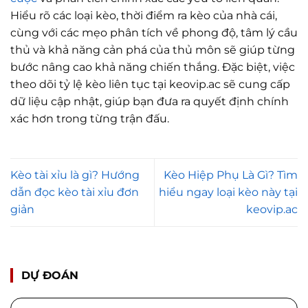
Hiểu rõ các loại kèo, thời điểm ra kèo của nhà cái,
cùng với các mẹo phân tích về phong độ, tâm lý cầu
thủ và khả năng cản phá của thủ môn sẽ giúp từng
bước nâng cao khả năng chiến thắng. Đặc biệt, việc
theo dõi tỷ lệ kèo liên tục tại keovip.ac sẽ cung cấp
dữ liệu cập nhật, giúp bạn đưa ra quyết định chính
xác hơn trong từng trận đấu.
Kèo tài xỉu là gì? Hướng
Kèo Hiệp Phụ Là Gì? Tìm
dẫn đọc kèo tài xỉu đơn
hiểu ngay loại kèo này tại
giản
keovip.ac
DỰ ĐOÁN